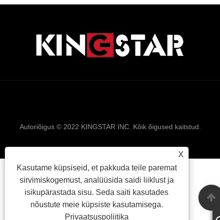
Links
Sitemap
RSS
XML
Privaatsuspolii
Autoriõigus © 2022 KINGSTAR INC. Kõik õigused kaitstud.
X
Kasutame küpsiseid, et pakkuda teile paremat
sirvimiskogemust, analüüsida saidi liiklust ja
isikupärastada sisu. Seda saiti kasutades
nõustute meie küpsiste kasutamisega.
Privaatsuspoliitika