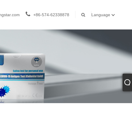
ngstar.com
+86-574-62338878
Language