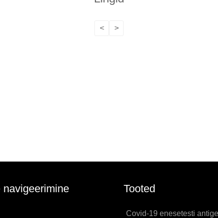
<
>
e navigeerimine
Tooted
Covid-19 enesetesti antig