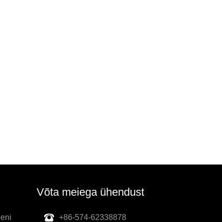
Võta meiega ühendust
eeni
+86-574-62338878