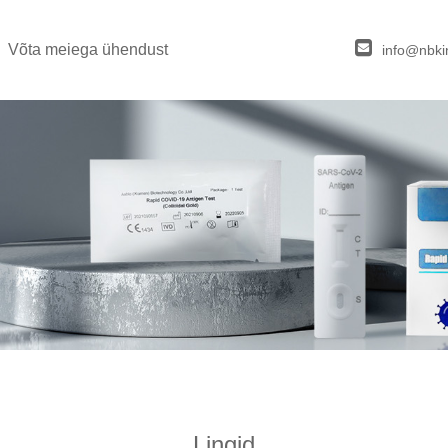
Võta meiega ühendust
info@nbki
Lingid