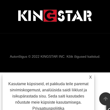
Links
Sitemap
RSS
XML
Privaatsuspolii
Autoriõigus © 2022 KINGSTAR INC. Kõik õigused kaitstud.
X
Kasutame küpsiseid, et pakkuda teile paremat
sirvimiskogemust, analüüsida saidi liiklust ja
isikupärastada sisu. Seda saiti kasutades
nõustute meie küpsiste kasutamisega.
Privaatsuspoliitika