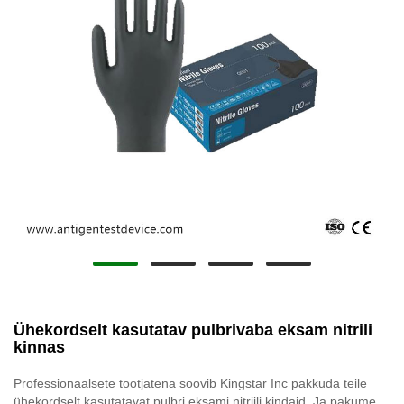
Ühekordselt kasutatav pulbrivaba eksam nitrili
kinnas
Professionaalsete tootjatena soovib Kingstar Inc pakkuda teile
ühekordselt kasutatavat pulbri eksami nitriili kindaid. Ja pakume