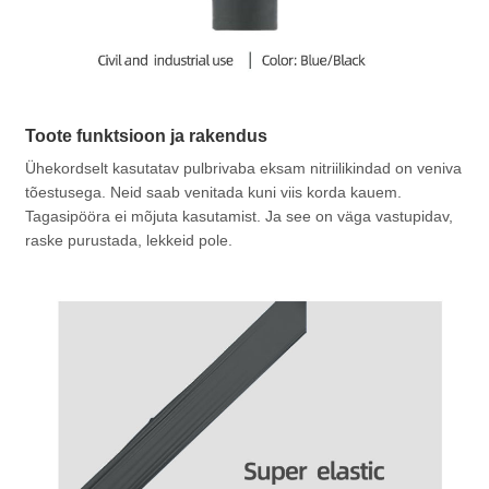
Toote funktsioon ja rakendus
Ühekordselt kasutatav pulbrivaba eksam nitriilikindad on veniva
tõestusega. Neid saab venitada kuni viis korda kauem.
Tagasipööra ei mõjuta kasutamist. Ja see on väga vastupidav,
raske purustada, lekkeid pole.