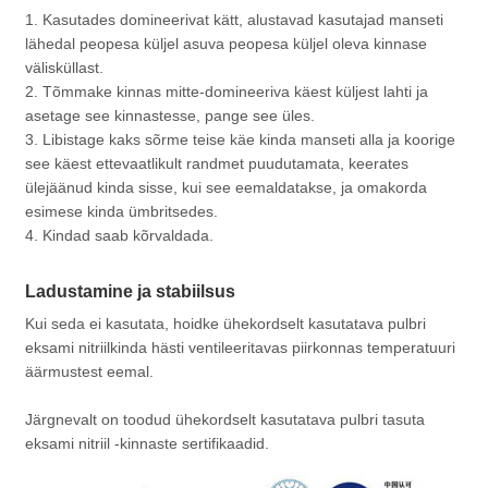
1. Kasutades domineerivat kätt, alustavad kasutajad manseti
lähedal peopesa küljel asuva peopesa küljel oleva kinnase
välisküllast.
2. Tõmmake kinnas mitte-domineeriva käest küljest lahti ja
asetage see kinnastesse, pange see üles.
3. Libistage kaks sõrme teise käe kinda manseti alla ja koorige
see käest ettevaatlikult randmet puudutamata, keerates
ülejäänud kinda sisse, kui see eemaldatakse, ja omakorda
esimese kinda ümbritsedes.
4. Kindad saab kõrvaldada.
Ladustamine ja stabiilsus
Kui seda ei kasutata, hoidke ühekordselt kasutatava pulbri
eksami nitriilkinda hästi ventileeritavas piirkonnas temperatuuri
äärmustest eemal.
Järgnevalt on toodud ühekordselt kasutatava pulbri tasuta
eksami nitriil -kinnaste sertifikaadid.