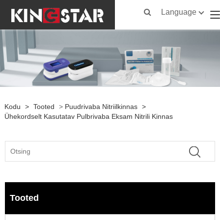
Language
Kodu
>
Tooted
>
Puudrivaba Nitriilkinnas
>
Ühekordselt Kasutatav Pulbrivaba Eksam Nitrili Kinnas
Tooted