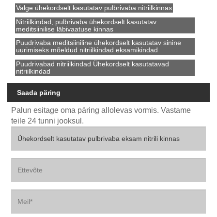
Valge ühekordselt kasutatav pulbrivaba nitriilkinnas
Nitriilkindad, pulbrivaba ühekordselt kasutatav
meditsiinilise läbivaatuse kinnas
Puudrivaba meditsiiniline ühekordselt kasutatav sinine
uurimiseks mõeldud nitriilkindad eksamikindad
Puudrivabad nitriilkindad Ühekordselt kasutatavad
nitriilkindad
Saada päring
Palun esitage oma päring allolevas vormis. Vastame
teile 24 tunni jooksul.