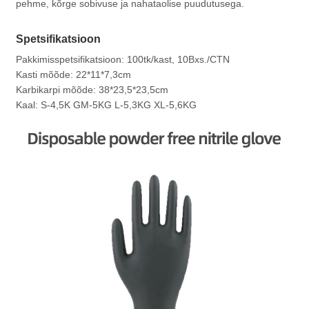
pehme, kõrge sobivuse ja nahataolise puudutusega.
Spetsifikatsioon
Pakkimisspetsifikatsioon: 100tk/kast, 10Bxs./CTN
Kasti mõõde: 22*11*7,3cm
Karbikarpi mõõde: 38*23,5*23,5cm
Kaal: S-4,5K GM-5KG L-5,3KG XL-5,6KG