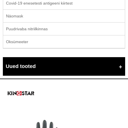
Covid-19 enesetesti antigeeni kiirtest
Näomask
Puudrivaba nitriilkinnas
Oksümeeter
Uued tooted