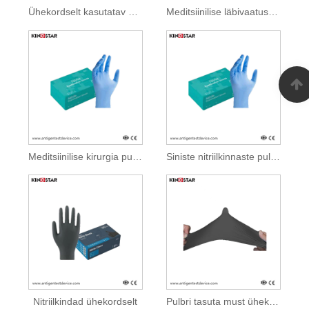
Ühekordselt kasutatav pulbrivaba nitriilkinnas
Meditsiinilise läbivaatuse ühekordselt kasutatav pulbrivaba nitriilkinnas
Meditsiinilise kirurgia pulbrivaba nitriilkinnas
Siniste nitriilkinnaste pulber meditsiiniliseks kasutamiseks tasuta
Nitriilkindad ühekordselt
Pulbri tasuta must ühekordselt kasutatav eksam nitriil kinnas