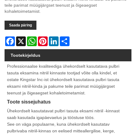
teile parimat müügijärgset teenust ja õigeaegset
kohaletoimetamist.
Saada päring
Facebook
X
WhatsApp
Pinterest
LinkedIn
Share
Tootekirjeldus
Professionaalse kvaliteediga ühekordselt kasutatava pulbri
tasuta eksamina nitriil kinnaste tootjad võite olla kindel, et
ostate Kingstar Inc-ist ühekordselt kasutatava pulbri tasuta
eksami nitriil-kinda ja pakume teile parimat müügijärgset
teenust ja õigeaegset kohaletoimetamist.
Toote sissejuhatus
Ühekordselt kasutatavat pulbri tasuta eksami nitriil -kinnast
saab kasutada igapäevaelus ja tööstuse töös.
See on väga populaarne, kuna ühekordselt kasutatav
pulbrivaba nitriil-kinnas on eelised mitteallergilise, kerge,