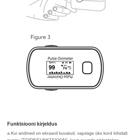
Funktsiooni kirjeldus
a.Kui andmed on ekraanil kuvatud, vajutage üks kord lühidalt
nuppu "TOIDE/FUNKTSIOON", kuva suunda pööratakse.