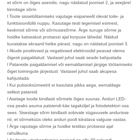
et sõrm on õiges asendis, nagu näidatud joonisel 2, ja seejärel
kinnitage sõrm.
l Toote sisselülitamiseks vajutage esipaneelil olevat toite- ja
funktsioonilüliti nuppu. Kasutage testi tegemisel esimest,
keskmist sõrme või sõrmusesõrme. Ärge suruge sõrme ja
hoidke katsealust protsessi ajal korpuse lähedal. Näidud
kuvatakse ekraanil hetke pärast, nagu on näidatud joonisel 3.
l Akude positiivsed ja negatiivsed elektroodid peavad olema
õigesti paigaldatud. Vastasel juhul saab seade kahjustada.
l Patareide paigaldamisel või eemaldamisel järgige töötamiseks
õiget toimingute järjestust. Vastasel juhul saab akupesa
kahjustada.
l Kui pulssoksümeetrit ei kasutata pikka aega, eemaldage
sellest patareid.
l Asetage toode kindlasti sõrmele õiges suunas. Anduri LED-
osa peaks asuma patsiendi käe tagaküljel ja fotodetektori osa
sees. Sisestage sõrm kindlasti sobivale sügavusele andurisse
nii, et sõrmeküüs oleks anduri poolt kiiratava valguse vastas.
l Ärge raputage sõrme ja hoidke testitav protsessi ajal
rahulikuna.
l Andmete värskendamise periood on alla 30 sekundi.