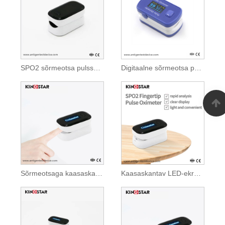
SPO2 sõrmeotsa pulssoksümeeter
Digitaalne sõrmeotsa pulssoksümeeter
Sõrmeotsaga kaasaskantav pulssoksümeeter
Kaasaskantav LED-ekraan SPO2 sõrmeotsa pulssoksümeeter