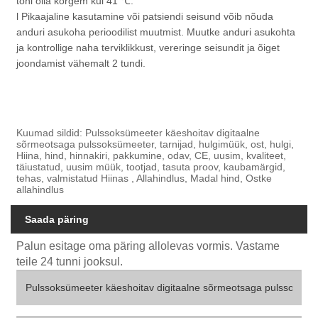
tohi olla kõrgem kui 41 ℃.
l Pikaajaline kasutamine või patsiendi seisund võib nõuda
anduri asukoha perioodilist muutmist. Muutke anduri asukohta
ja kontrollige naha terviklikkust, vereringe seisundit ja õiget
joondamist vähemalt 2 tundi.
Kuumad sildid: Pulssoksümeeter käeshoitav digitaalne
sõrmeotsaga pulssoksümeeter, tarnijad, hulgimüük, ost, hulgi,
Hiina, hind, hinnakiri, pakkumine, odav, CE, uusim, kvaliteet,
täiustatud, uusim müük, tootjad, tasuta proov, kaubamärgid,
tehas, valmistatud Hiinas , Allahindlus, Madal hind, Ostke
allahindlus
Saada päring
Palun esitage oma päring allolevas vormis. Vastame
teile 24 tunni jooksul.