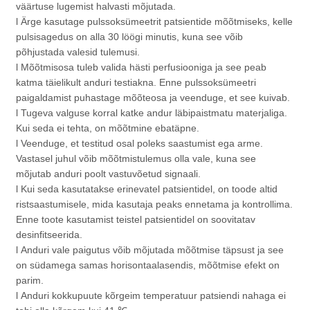
väärtuse lugemist halvasti mõjutada.
l Ärge kasutage pulssoksümeetrit patsientide mõõtmiseks, kelle
pulsisagedus on alla 30 löögi minutis, kuna see võib
põhjustada valesid tulemusi.
l Mõõtmisosa tuleb valida hästi perfusiooniga ja see peab
katma täielikult anduri testiakna. Enne pulssoksümeetri
paigaldamist puhastage mõõteosa ja veenduge, et see kuivab.
l Tugeva valguse korral katke andur läbipaistmatu materjaliga.
Kui seda ei tehta, on mõõtmine ebatäpne.
l Veenduge, et testitud osal poleks saastumist ega arme.
Vastasel juhul võib mõõtmistulemus olla vale, kuna see
mõjutab anduri poolt vastuvõetud signaali.
l Kui seda kasutatakse erinevatel patsientidel, on toode altid
ristsaastumisele, mida kasutaja peaks ennetama ja kontrollima.
Enne toote kasutamist teistel patsientidel on soovitatav
desinfitseerida.
l Anduri vale paigutus võib mõjutada mõõtmise täpsust ja see
on südamega samas horisontaalasendis, mõõtmise efekt on
parim.
l Anduri kokkupuute kõrgeim temperatuur patsiendi nahaga ei