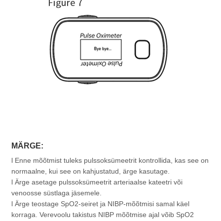
MÄRGE:
l Enne mõõtmist tuleks pulssoksümeetrit kontrollida, kas see on
normaalne, kui see on kahjustatud, ärge kasutage.
l Ärge asetage pulssoksümeetrit arteriaalse kateetri või
venoosse süstlaga jäsemele.
l Ärge teostage SpO2-seiret ja NIBP-mõõtmisi samal käel
korraga. Verevoolu takistus NIBP mõõtmise ajal võib SpO2