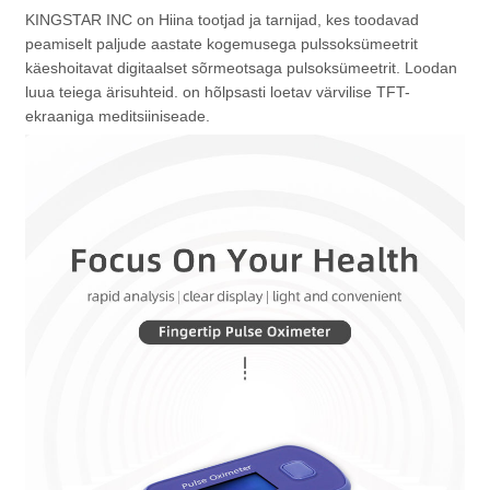
KINGSTAR INC on Hiina tootjad ja tarnijad, kes toodavad
peamiselt paljude aastate kogemusega pulssoksümeetrit
käeshoitavat digitaalset sõrmeotsaga pulsoksümeetrit. Loodan
luua teiega ärisuhteid. on hõlpsasti loetav värvilise TFT-
ekraaniga meditsiiniseade.