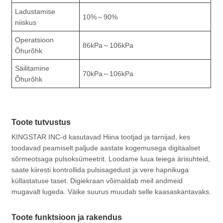
Ladustamise
10%～90%
niiskus
Operatsioon
86kPa～106kPa
Õhurõhk
Säilitamine
70kPa～106kPa
Õhurõhk
Toote tutvustus
KINGSTAR INC-d kasutavad Hiina tootjad ja tarnijad, kes
toodavad peamiselt paljude aastate kogemusega digitaalset
sõrmeotsaga pulsoksümeetrit. Loodame luua teiega ärisuhteid,
saate kiiresti kontrollida pulsisagedust ja vere hapnikuga
küllastatuse taset. Digiekraan võimaldab meil andmeid
mugavalt lugeda. Väike suurus muudab selle kaasaskantavaks.
Toote funktsioon ja rakendus