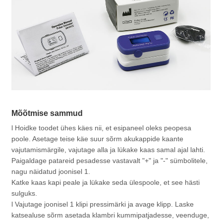
Mõõtmise sammud
l Hoidke toodet ühes käes nii, et esipaneel oleks peopesa
poole. Asetage teise käe suur sõrm akukappide kaante
vajutamismärgile, vajutage alla ja lükake kaas samal ajal lahti.
Paigaldage patareid pesadesse vastavalt "+" ja "-" sümbolitele,
nagu näidatud joonisel 1.
Katke kaas kapi peale ja lükake seda ülespoole, et see hästi
sulguks.
l Vajutage joonisel 1 klipi pressimärki ja avage klipp. Laske
katsealuse sõrm asetada klambri kummipatjadesse, veenduge,