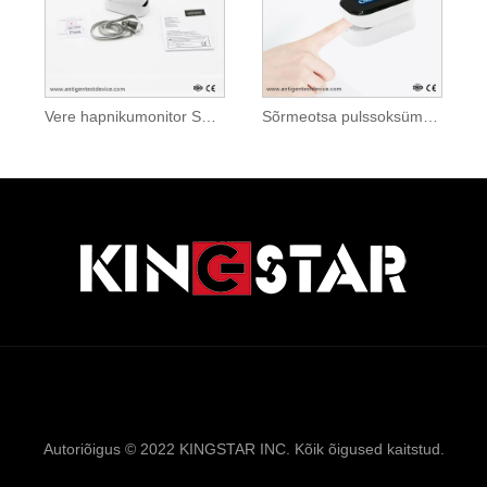
Vere hapnikumonitor SPO2 sõrmeotsa pulssoksümeeter
Sõrmeotsa pulssoksümeeter
Links
Sitemap
RSS
XML
Privaatsuspolii
Autoriõigus © 2022 KINGSTAR INC. Kõik õigused kaitstud.