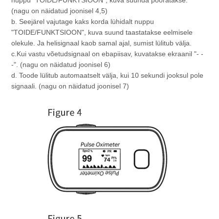
(nagu on näidatud joonisel 4,5)
b. Seejärel vajutage kaks korda lühidalt nuppu
"TOIDE/FUNKTSIOON", kuva suund taastatakse eelmisele
olekule. Ja helisignaal kaob samal ajal, sumist lülitub välja.
c.Kui vastu võetud
signaal on ebapiisav, kuvatakse ekraanil "- -
-". (nagu on näidatud joonisel 6)
d. Toode lülitub automaatselt välja, kui 10 sekundi jooksul pole
signaali. (nagu on näidatud joonisel 7)