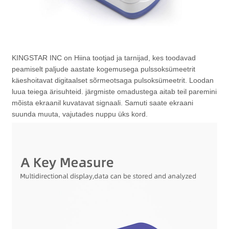
KINGSTAR INC on Hiina tootjad ja tarnijad, kes toodavad
peamiselt paljude aastate kogemusega pulssoksümeetrit
käeshoitavat digitaalset sõrmeotsaga pulsoksümeetrit. Loodan
luua teiega ärisuhteid. järgmiste omadustega aitab teil paremini
mõista ekraanil kuvatavat signaali. Samuti saate ekraani
suunda muuta, vajutades nuppu üks kord.