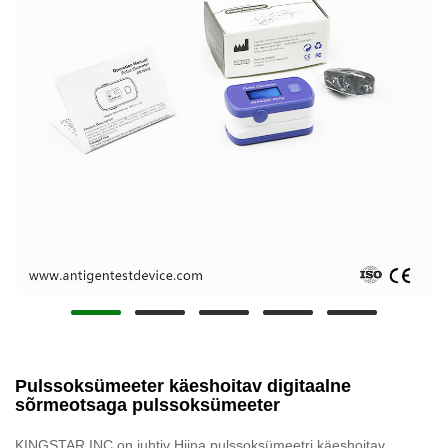
Pulssoksümeeter käeshoitav digitaalne
sõrmeotsaga pulssoksümeeter
KINGSTAR INC on juhtiv Hiina pulssoksümeetri käeshoitav