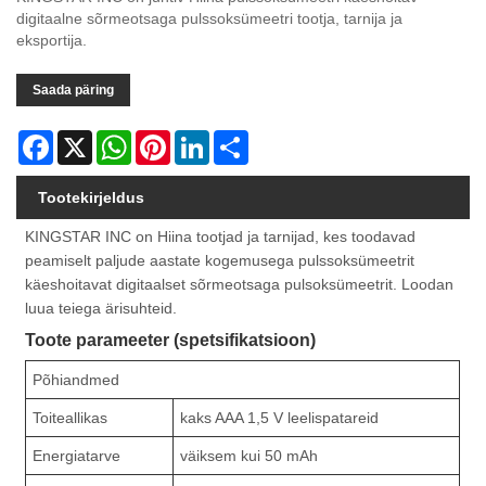
digitaalne sõrmeotsaga pulssoksümeetri tootja, tarnija ja
eksportija.
Saada päring
Facebook
X
WhatsApp
Pinterest
LinkedIn
Share
Tootekirjeldus
KINGSTAR INC on Hiina tootjad ja tarnijad, kes toodavad
peamiselt paljude aastate kogemusega pulssoksümeetrit
käeshoitavat digitaalset sõrmeotsaga pulsoksümeetrit. Loodan
luua teiega ärisuhteid.
Toote parameeter (spetsifikatsioon)
Põhiandmed
Toiteallikas
kaks AAA 1,5 V leelispatareid
Energiatarve
väiksem kui 50 mAh