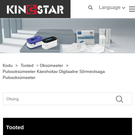
Language
Kodu
>
Tooted
>
Oksümeeter
>
Pulssoksümeeter Käeshoitav Digitaalne Sõrmeotsaga
Pulssoksümeeter
Tooted