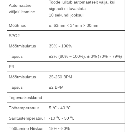
Toode lülitub automaatselt välja, kui
Automaatne
signaali ei tuvastata
väljalülitamine
10 sekundi jooksul
Mõõtmed
u. 63mm × 34mm × 30mm
SPO2
Mõõtmisulatus
35%～100%
Täpsus
±2% (80% ~ 100%); ± 3% (70% ~ 79%)
PR
Mõõtmisulatus
25-250 BPM
Täpsus
±2 BPM
Tegevuskeskkond
Töötemperatuur
5 ℃ - 40 ℃
Säilitustemperatuur
-10 ℃ - 50 ℃
Töötamine Niiskus
15%～80%